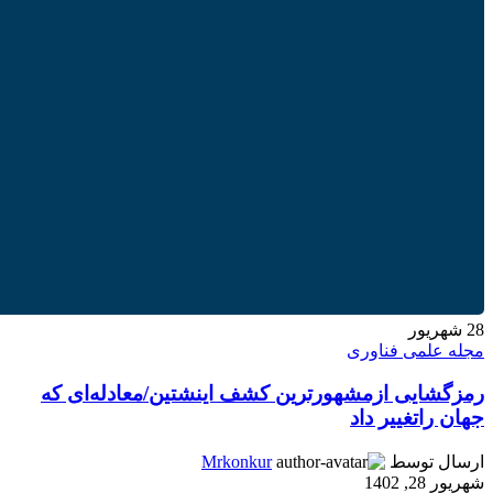
28
شهریور
مجله علمی فناوری
رمزگشایی ازمشهورترین کشف اینشتین/معادله‌ای که
جهان راتغییر داد
ارسال توسط
Mrkonkur
شهریور 28, 1402