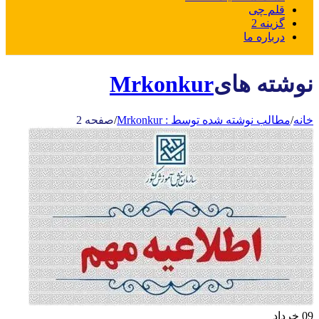
قلم چی
گزینه 2
درباره ما
نوشته های
Mrkonkur
خانه
/
مطالب نوشته شده توسط : Mrkonkur
/
صفحه 2
09
خرداد