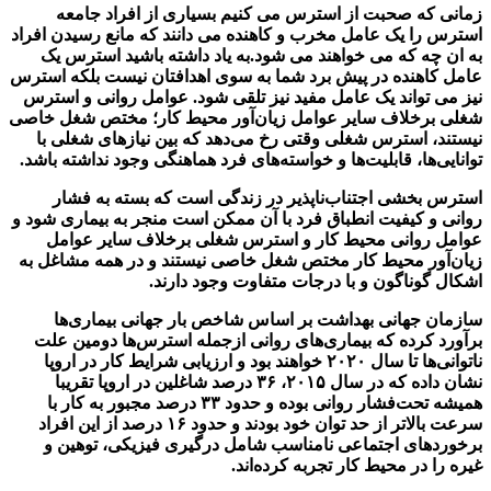
زمانی که صحبت از استرس می کنیم بسیاری از افراد جامعه
استرس را یک عامل مخرب و کاهنده می دانند که مانع رسیدن افراد
به ان چه که می خواهند می شود.به یاد داشته باشید استرس یک
عامل کاهنده در پیش برد شما به سوی اهدافتان نیست بلکه استرس
نیز می تواند یک عامل مفید نیز تلقی شود. عوامل روانی و استرس
شغلی برخلاف سایر عوامل زیان‌آور محیط کار؛ مختص شغل خاصی
نیستند، استرس شغلی وقتی رخ می‌دهد که بین نیازهای شغلی با
توانایی‌ها، قابلیت‌ها و خواسته‌های فرد هماهنگی وجود نداشته باشد.
استرس بخشی اجتناب‌ناپذیر در زندگی است که بسته به فشار
روانی و کیفیت انطباق فرد با آن ممکن است منجر به بیماری شود و
عوامل روانی محیط کار و استرس شغلی برخلاف سایر عوامل
زیان‌آور محیط کار مختص شغل خاصی نیستند و در همه مشاغل به
اشکال گوناگون و با درجات متفاوت وجود دارند.
سازمان جهانی بهداشت بر اساس شاخص بار جهانی بیماری‌ها
برآورد کرده که بیماری‌های روانی ازجمله استرس‌ها دومین علت
ناتوانی‌ها تا سال ۲۰۲۰ خواهند بود و ارزیابی شرایط کار در اروپا
نشان داده که در سال ۲۰۱۵، ۳۶ درصد شاغلین در اروپا تقریبا
همیشه تحت‌فشار روانی بوده و حدود ۳۳ درصد مجبور به کار با
سرعت بالاتر از حد توان خود بودند و حدود ۱۶ درصد از این افراد
برخوردهای اجتماعی نامناسب شامل درگیری فیزیکی، توهین و
غیره را در محیط کار تجربه کرده‌اند.