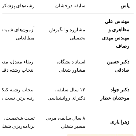
یاس
سابقه درخشان
رشته‌های پزشکی
مهندس علی
مظاهری و
مشاوره و انگیزش
آزمون‌های شبیه‌س
مهندس مهدی
تحصیلی
مطالعاتی
رصاف
دکتر حسین
استاد دانشگاه،
ارتقاء معدل، مدی
صادقی
مشاور شغلی
انتخاب رشته دقیق
دکتر جواد
۱۲ سال سابقه،
انتخاب رشته کنکور
موحدیان عطار
دکترای روانشناسی
رتبه برتر، تست 
۸ سال سابقه، مربی
تست شخصیت، معرف
زهرا یاری
مسیر شغلی
برنامه‌ریزی شغلی