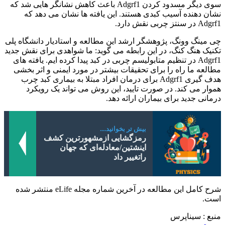
سوی دیگر مسدود کردن Adgrf1 باعث کاهش نشانگر هایی شد که
نشان دهنده آسیب کبدی هستند. این یافته ها نشان می دهد که
Adgrf1 در سنتز چربی نقش دارد.
چی مینگ وونگ، پژوهشگر ارشد این مطالعه و استادیار دانشگاه پلی
تکنیک هنگ کنگ، در این رابطه می گوید: ما شواهدی برای نقش جدید
Adgrf1 در تنظیم متابولیسم چربی در کبد پیدا کرده ایم. یافته ‌های
مطالعه ما راه را برای تحقیقات بیشتر در مورد ایمنی و اثر بخشی
هدف‌ گیری Adgrf1 برای درمان افراد مبتلا به بیماری کبد چرب
هموار می‌ کند. در صورت تایید، این روش می تواند یک رویکرد
درمانی جدید برای بیماران ارائه دهد.
بیش تر بخوانید....
رمزگشایی ازمشهورترین کشف
اینشتین/معادله‌ای که جهان
راتغییر داد
شرح کامل این مطالعه در آخرین شماره مجله eLife منتشر شده
است.
منبع : سیناپرس