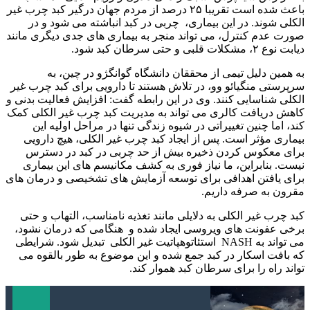
باعث شده است تقریبا ۲۵ درصد از مردم جهان درگیر کبد چرب غیر
الکلی شوند. در این بیماری، چربی در کبد انباشته می شود و در
صورت عدم کنترل، می تواند منجر به بیماری های جدی دیگری مانند
دیابت نوع ۲، مشکلات قلبی و حتی سرطان کبد شود.
به همین دلیل تیمی از محققان دانشگاه گوانگژو در چین، به
سرپرستی منگیائو وو، در تلاش هستند تا دارویی برای کبد چرب غیر
الکلی شناسایی کنند. وی در این رابطه گفت:‌ افزایش فعالیت بدنی و
کاهش دریافت کالری می تواند به مدیریت کبد چرب غیر الکلی کمک
کند، اما چنین تغییراتی در شیوه زندگی تنها در مراحل اولیه این
بیماری مؤثر است. پس از ایجاد کبد چرب غیر الکلی، هیچ دارویی
برای معکوس کردن ذخیره بیش از حد چربی در کبد در دسترس
نیست. بنابراین، ما نیاز فوری به کشف مکانیسم‌ های این بیماری
برای یافتن اهدافی برای توسعه آزمایش‌ های تشخیصی و درمان‌ های
مقرون ‌به‌ صرفه داریم.
کبد چرب غیر الکلی به دلایلی مانند تغذیه نامناسب، التهاب و حتی
برخی عفونت های ویروسی ایجاد شده و هنگامی که درمان نشود،
می تواند به NASH استئاتوهپاتیت غیر الکلی تبدیل شود. شرایطی
که بافت اسکار در کبد جمع شده و این موضوع به طور بالقوه می
تواند راه را برای سرطان کبد هموار کند.