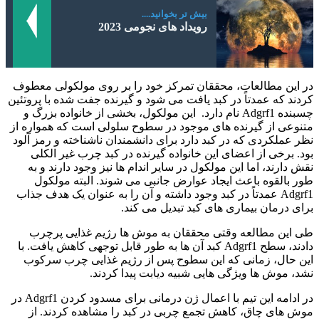
بیش تر بخوانید....
رویداد های نجومی 2023
در این مطالعات، محققان تمرکز خود را بر روی مولکولی معطوف
کردند که عمدتاً در کبد یافت می شود و گیرنده جفت شده با پروتئین
چسبنده Adgrf1 نام دارد. این مولکول، بخشی از خانواده بزرگ و
متنوعی از گیرنده‌ های موجود در سطوح سلولی است که همواره از
نظر عملکردی که در کبد دارد برای دانشمندان ناشناخته و رمز آلود
بود. برخی از اعضای این خانواده گیرنده در کبد چرب غیر الکلی
نقش دارند، اما این مولکول در سایر اندام ها نیز وجود دارند و به
طور بالقوه باعث ایجاد عوارض جانبی می شوند. البته مولکول
Adgrf1 عمدتاً در کبد وجود داشته و آن را به عنوان یک هدف جذاب
برای درمان بیماری های کبد تبدیل می کند.
طی این مطالعه وقتی محققان به موش‌ ها رژیم غذایی پرچرب
دادند، سطح Adgrf1 کبد آن ها به طور قابل توجهی کاهش یافت. با
این حال، زمانی که این سطوح پس از رژیم غذایی چرب سرکوب
نشد، موش ‌ها ویژگی ‌هایی شبیه دیابت پیدا کردند.
در ادامه این تیم با اعمال ژن درمانی برای مسدود کردن Adgrf1 در
موش های چاق، کاهش تجمع چربی در کبد را مشاهده کردند. از