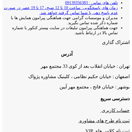
تلفن های تماس : 09139356383
زمان های پاسخگویی: ساعت 10 تا 12 صبح، 17 تا 19 عصر در صورت
عدم پاسخ دهی با شما تماس گرفته خواهد شد.
مدیران و موسسات گرامی جهت هماهنگی پیرامون همایش ها با
شماره ذکر شده تماس بگیرید.
جهت هماهنگی پیرامون تبلیغات در سایت مِستر کنکور با شماره
تماس بالا در ارتباط باشید.
اشتراک گذاری
آدرس
تهران : خیابان انقلاب بعد از کوی 33 مجتمع مهر
اصفهان : خیابان حکیم نظامی ، کلینیک مشاوره پژواک
بوشهر : خیابان فاتح ، مجتمع مهر آیین
دسترسی سریع
حساب کاربری
ثبت نام طرح های مشاوره
ثبت نام کلاس های VIP