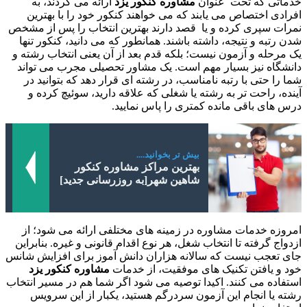
خدماتی که تحت عنوان
مشاوره کنکور یزد
ارائه می گردند، به
افرادی اختصاص می یابند که می خواهند کنکور خود را با بهترین
نمرات سپری کرده و یا قصد دارند بهترین انتخاب را پس از مشخص
شدن رتبه و نتیجه، داشته باشند. همانطور که می دانید، کنکور تنها
یک مرحله و آزمون نیست؛ بلکه قدم بعد از آن یعنی انتخاب رشته و
دانشگاه نیز بسیار مهم است. یک مشاور تحصیلی مجرب می تواند
شما را حتی با رتبه نامناسب، در رشته ای قرار دهد که بتوانید در
آینده، راحت تر به رشته یا شغلی که علاقه دارید، سوئیچ کرده و
درس های باقی مانده کمتری را پاس نمایید.
بیش تر بخوانید....
بهترین مراکز مشاوره کنکور
شاهین شهر[به روزرسانی جدید]
امروزه خدمات مشاوره در زمینه های مختلفی ارائه می شود؛ از
ازدواج گرفته تا انتخاب شغل، هر نوع اقدام قانونی و غیره. بنابراین
جای تعجب نیست که سالانه هزاران دانش آموز برای افزایش شانس
خود و یافتن تکنیک های موفقیت، از خدمات
مشاوره کنکور یزد
استفاده می کنند. اکیدا توصیه می شود اگر شما هم در مسیر انتخاب
رشته یا انجام این آزمون سردرگم هستید، یکبار از این سرویس