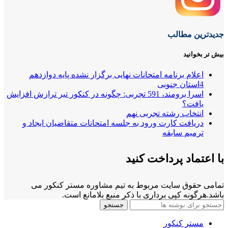
جدیدترین مطالب
بیش تر بخوانید
اعلام برنامه امتحانات نهایی برگزار نشده پایه دوازدهم
4استان جنوبی
اسرا برومند، 591 تجربی: چگونه در کنکور تیر ترازش افزایش
یافت؟
انتخاب رشته تجربی نهم
دریافت کارت ورود به جلسه امتحانات متقاضیان ایجاد و
ترمیم سابقه
با اعتماد پرداخت کنید
تمامی حقوق سایت مربوط به تیم مشاوره مستر کنکور می
باشد.هرگونه کپی برداری با ذکر منبع بلامانع است.
جستجو
مستر کنکور