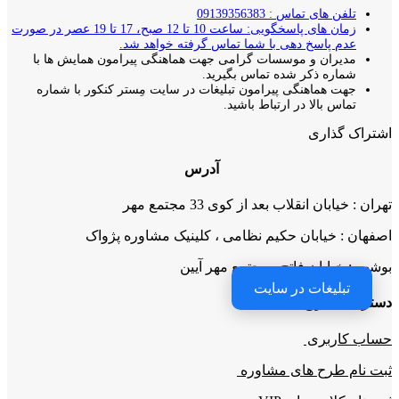
تلفن های تماس : 09139356383
زمان های پاسخگویی: ساعت 10 تا 12 صبح، 17 تا 19 عصر در صورت
عدم پاسخ دهی با شما تماس گرفته خواهد شد.
مدیران و موسسات گرامی جهت هماهنگی پیرامون همایش ها با
شماره ذکر شده تماس بگیرید.
جهت هماهنگی پیرامون تبلیغات در سایت مِستر کنکور با شماره
تماس بالا در ارتباط باشید.
اشتراک گذاری
آدرس
تهران : خیابان انقلاب بعد از کوی 33 مجتمع مهر
اصفهان : خیابان حکیم نظامی ، کلینیک مشاوره پژواک
بوشهر : خیابان فاتح ، مجتمع مهر آیین
تبلیغات در سایت
دسترسی سریع
حساب کاربری
ثبت نام طرح های مشاوره