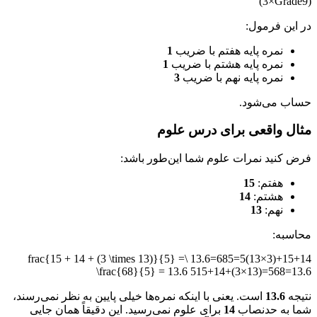
(
3
×
G
r
a
d
e
9
)
در این فرمول:
نمره پایه هفتم با ضریب
1
نمره پایه هشتم با ضریب
1
نمره پایه نهم با ضریب
3
حساب می‌شود.
مثال واقعی برای درس علوم
فرض کنید نمرات علوم شما این‌طور باشد:
هفتم:
15
هشتم:
14
نهم:
13
محاسبه:
15+14+(3×13)5=685=13.6 \frac{15 + 14 + (3 \times 13)}{5} =
\frac{68}{5} = 13.6
515
+
14
+
(
3
×
13
)
=
568
=
13.6
نتیجه
13.6
است. یعنی با اینکه نمره‌ها خیلی پایین به نظر نمی‌رسند،
شما به حدنصاب
14
برای علوم نمی‌رسید. این دقیقاً همان جایی