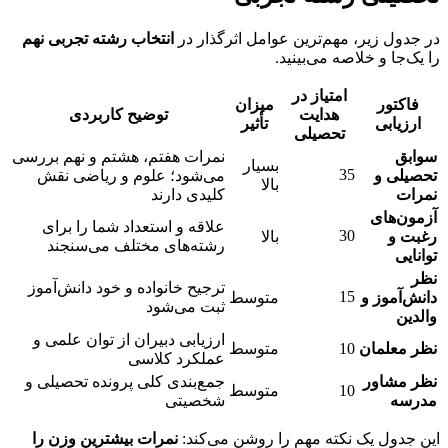
در جدول زیر، مهم‌ترین عوامل اثرگذار در
انتخاب رشته تجربی نهم
را یک‌جا و خلاصه می‌بینید.
امتیاز در
فاکتور
میزان
هدایت
توضیح کاربردی
ارزیابی
تأثیر
تحصیلی
سوابق
نمرات هفتم، هشتم و نهم بررسی
بسیار
35
تحصیلی و
می‌شود؛ علوم و ریاضی نقش
بالا
نمرات
کلیدی دارند
آزمون‌های
علاقه و استعداد شما را برای
30
رغبت و
بالا
رشته‌های مختلف می‌سنجند
توانایی
نظر
ترجیح خانواده و خود دانش‌آموز
15
دانش‌آموز و
متوسط
ثبت می‌شود
والدین
ارزیابی دبیران از توان علمی و
نظر معلمان
10
متوسط
عملکرد کلاسی
نظر مشاور
جمع‌بندی کلی پرونده تحصیلی و
10
متوسط
مدرسه
شخصیتی
این جدول یک نکته مهم را روشن می‌کند:
نمرات بیشترین وزن را