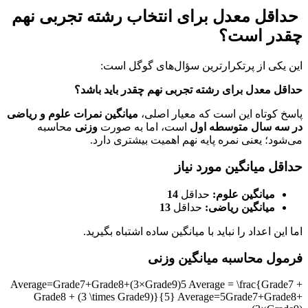
حداقل معدل برای
انتخاب رشته تجربی نهم
چقدر است؟
این یکی از پرتکرارترین سؤال‌های گوگل است:
حداقل معدل برای رشته تجربی نهم چقدر باید باشد؟
پاسخ کوتاه این است که معیار اصلی،
میانگین نمرات علوم و ریاضی
در سه سال متوسطه اول
است، اما به صورت
وزنی
محاسبه
می‌شود؛ یعنی نمره پایه نهم اهمیت بیشتری دارد.
حداقل میانگین مورد نیاز
میانگین علوم:
حداقل
14
میانگین ریاضی:
حداقل
13
اما این اعداد را نباید با میانگین ساده اشتباه بگیرید.
فرمول محاسبه میانگین وزنی
Average=Grade7+Grade8+(3×Grade9)5 Average = \frac{Grade7 +
Grade8 + (3 \times Grade9)}{5}
A
v
er
a
g
e
=
5
G
r
a
d
e
7
+
G
r
a
d
e
8
+