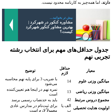
دارند
، اما همه‌چیز به کارنامه محدود نیست.
بیش تر بخوانید....
مشاوره کنکور در شهرکرد |
بهترین مشاور کنکور شهرکرد
کیست؟
جدول حداقل‌های مهم برای
انتخاب رشته
تجربی نهم
حداقل
معیار
توضیح
لازم
با ضریب 3 برای پایه نهم محاسبه
میانگین وزنی علوم
14
می‌شود
نمره نهم در اینجا هم تعیین‌کننده
میانگین وزنی ریاضی
13
است
42
مجموع دروس مرتبط
باید به حدنصاب رسمی برسد
الف یا
برای ثبت‌نام در مدارس عادی
اولویت هدایت تحصیلی
ب
معمولاً لازم است