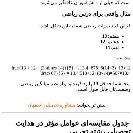
است که خیلی از دانش‌آموزان غافلگیر می‌شوند.
مثال واقعی برای درس ریاضی
فرض کنید نمرات ریاضی شما به این شکل باشد:
هفتم:
13
هشتم:
12
نهم:
14
محاسبه:
13+12+(3×14)5=675=13.4 \frac{13 + 12 + (3 \times 14)}{5} =
\frac{67}{5} = 13.4
513
+
12
+
(
3
×
14
)
=
567
=
13.4
اینجا شما حداقل
13
را رد کرده‌اید و از نظر میانگین ریاضی،
وضعیت‌تان قابل قبول است.
بیش تر بخوانید:
مشاوره تحصیلی اصفهان
جدول مقایسه‌ای عوامل مؤثر در هدایت
تحصیلی رشته تجربی