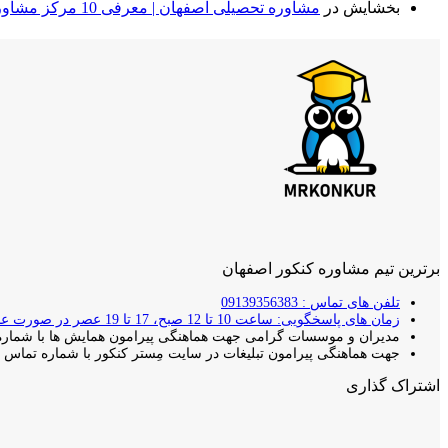
بخشایش
در
مشاوره تحصیلی اصفهان | معرفی 10 مرکز مشاوره برتر + مقایسه⭐
برترین تیم مشاوره کنکور اصفهان
تلفن های تماس : 09139356383
زمان های پاسخگویی: ساعت 10 تا 12 صبح، 17 تا 19 عصر در صورت عدم پاسخ دهی با شما تماس گرفته خواهد شد.
مدیران و موسسات گرامی جهت هماهنگی پیرامون همایش ها با شماره 
جهت هماهنگی پیرامون تبلیغات در سایت مِستر کنکور با شماره تماس بال
اشتراک گذاری