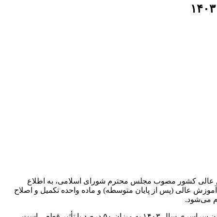
ش دانشجو در دانشگاه‌ها و مراکز آموزش عالی کشور مصوب مجلس محترم شورای اسلامی، به اطلاع
 متقاضیان ورود به آموزش عالی (پس از پایان متوسطه) و ماده واحده تکمیل و اصلاح
1- سهم نمره کل سابقه تحصیلی پایه دوازدهم نظام ۳-۳-۶ در گروه‌های آزمایشی اصلی علوم ریاضی و فنی، علوم تجربی و علوم انسانی آزمون سراسری سال ۱۴۰۳ به میزان ۵۰ درصد با تأثیر قطعی است.