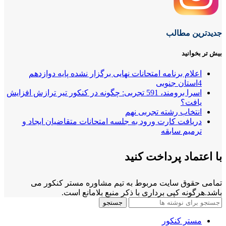
جدیدترین مطالب
بیش تر بخوانید
اعلام برنامه امتحانات نهایی برگزار نشده پایه دوازدهم
4استان جنوبی
اسرا برومند، 591 تجربی: چگونه در کنکور تیر ترازش افزایش
یافت؟
انتخاب رشته تجربی نهم
دریافت کارت ورود به جلسه امتحانات متقاضیان ایجاد و
ترمیم سابقه
با اعتماد پرداخت کنید
تمامی حقوق سایت مربوط به تیم مشاوره مستر کنکور می
باشد.هرگونه کپی برداری با ذکر منبع بلامانع است.
جستجو
مستر کنکور