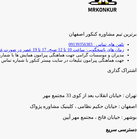
برترین تیم مشاوره کنکور اصفهان
تلفن های تماس : 09139356383
زمان های پاسخگویی: ساعت 10 تا 12 صبح، 17 تا 19 عصر در صورت عدم پاسخ دهی با شما تماس گرفته خواهد شد.
مدیران و موسسات گرامی جهت هماهنگی پیرامون همایش ها با شماره 
جهت هماهنگی پیرامون تبلیغات در سایت مِستر کنکور با شماره تماس بال
اشتراک گذاری
تهران : خیابان انقلاب بعد از کوی 33 مجتمع مهر
اصفهان : خیابان حکیم نظامی ، کلینیک مشاوره پژواک
بوشهر : خیابان فاتح ، مجتمع مهر آیین
دسترسی سریع