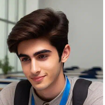
جستجو
منو