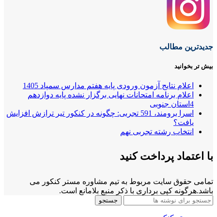
جدیدترین مطالب
بیش تر بخوانید
اعلام نتایج آزمون ورودی پایه هفتم مدارس سمپاد 1405
اعلام برنامه امتحانات نهایی برگزار نشده پایه دوازدهم
4استان جنوبی
اسرا برومند، 591 تجربی: چگونه در کنکور تیر ترازش افزایش
یافت؟
انتخاب رشته تجربی نهم
با اعتماد پرداخت کنید
تمامی حقوق سایت مربوط به تیم مشاوره مستر کنکور می
باشد.هرگونه کپی برداری با ذکر منبع بلامانع است.
جستجو