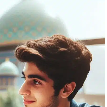
جستجو
منو