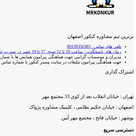
برترین تیم مشاوره کنکور اصفهان
تلفن های تماس : 09139356383
زمان های پاسخگویی: ساعت 10 تا 12 صبح، 17 تا 19 عصر در صورت عدم پاسخ دهی با شما تماس گرفته خواهد شد.
مدیران و موسسات گرامی جهت هماهنگی پیرامون همایش ها با شماره 
جهت هماهنگی پیرامون تبلیغات در سایت مِستر کنکور با شماره تماس بال
اشتراک گذاری
تهران : خیابان انقلاب بعد از کوی 33 مجتمع مهر
اصفهان : خیابان حکیم نظامی ، کلینیک مشاوره پژواک
بوشهر : خیابان فاتح ، مجتمع مهر آیین
دسترسی سریع