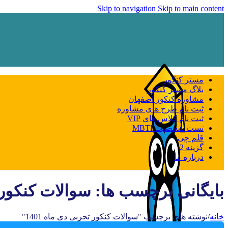
Skip to navigation
Skip to main content
مستر کنکور
بلاگ مستر کنکور
مشاوره کنکور اصفهان
ثبت نام طرح های مشاوره
ثبت نام کلاس های VIP
تست شخصیت MBTI
قلم چی
گزینه 2
درباره ما
بایگانی برچسب ها: سوالات کنکور تج
خانه
/
نوشته های برچسب "سوالات کنکور تجربی دی ماه 1401"