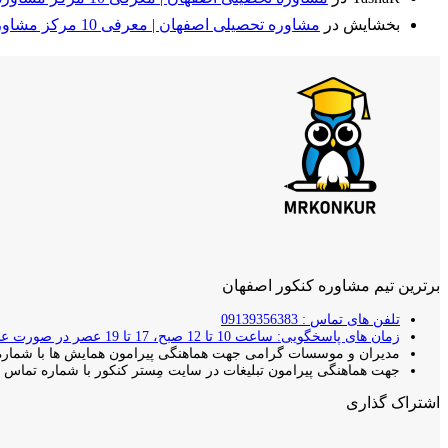
بخشایش
در
مشاوره تحصیلی اصفهان | معرفی 10 مرکز مشاوره برتر + مقایسه⭐
برترین تیم مشاوره کنکور اصفهان
تلفن های تماس : 09139356383
زمان های پاسخگویی: ساعت 10 تا 12 صبح، 17 تا 19 عصر در صورت عدم پاسخ دهی با شما تماس گرفته خواهد شد.
مدیران و موسسات گرامی جهت هماهنگی پیرامون همایش ها با شماره 
جهت هماهنگی پیرامون تبلیغات در سایت مِستر کنکور با شماره تماس بال
اشتراک گذاری