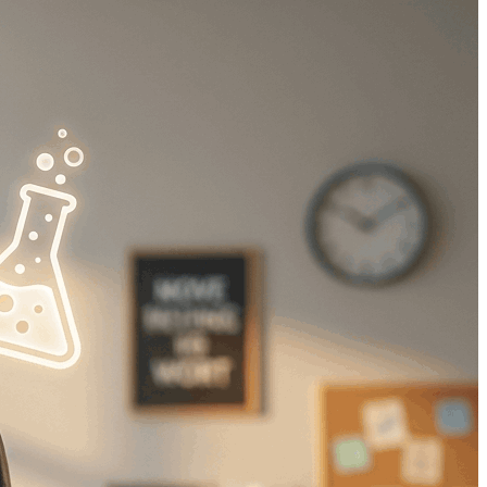
جستجو
منو