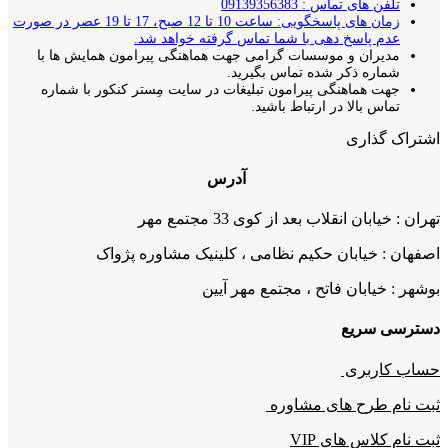
تلفن های تماس : 09139356383
زمان های پاسخگویی: ساعت 10 تا 12 صبح، 17 تا 19 عصر در صورت
عدم پاسخ دهی با شما تماس گرفته خواهد شد.
مدیران و موسسات گرامی جهت هماهنگی پیرامون همایش ها با
شماره ذکر شده تماس بگیرید.
جهت هماهنگی پیرامون تبلیغات در سایت مِستر کنکور با شماره
تماس بالا در ارتباط باشید.
اشتراک گذاری
آدرس
تهران : خیابان انقلاب بعد از کوی 33 مجتمع مهر
اصفهان : خیابان حکیم نظامی ، کلینیک مشاوره پژواک
بوشهر : خیابان فاتح ، مجتمع مهر آیین
دسترسی سریع
حساب کاربری
ثبت نام طرح های مشاوره
ثبت نام کلاس های VIP