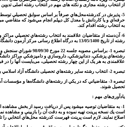
از انتخاب رشته مجازی و نکته­ های مهم در انتخاب رشته اصلی تدوین و
حرفه‌اي و يا کاردانش با معدل کل ديپلم انجام مي‌شود که متقاضي مي‌
به انتخاب رشته اقدام کند.
6- آن‌دسته از متقاضيان علاقمند به انتخاب رشته‌هاي تحصيلي مراكز و
رشته از تاريخ 13/05/1400 به درگاه اطلاع رسانی مركز آزمون دانشگاه آزاد اسلامي به نشاني:
تبصره 1- براساس مصوبه 
رشته‌هاي پزشکي، دندانپزشکي، داروسازي و دامپزشکي مراکز دانشگ
علاقمندی به هر یک از این چهار رشته تحصیلی، می‌بایست آنها را در ف
تبصره 2- انتخاب رشته ساير رشته‌هاي تحصیلی دانشگاه آزاد اسلامي با استفاده از كد دسترسي مندرج در كارنامه اعلام نتايج اوليه آزمون بطور مجزا و از طريق دانشگاه مذكور انجام مي‌پذيرد.
تبصره 3- متقاضياني كه در يكي از رشته‌هاي دانشگاه‌ها و مؤسس
تحصيل شوند.
یادآوری‌های مهم :
است يك نسخه پرينت تهيه نموده و به دقت آن را بازبيني و مشاهده ن
اصلاح نمايند. لازم است پرينت فهرست كدرشته محل‌هاي انتخابي را تا زم