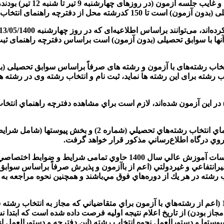
تبصره 1: متقاضیانی که در آ
ته انتخاب نموده و در فرم انتخاب رشته درج نمایند.
ه پذیرش آنها با سوابق تحصیلی (بدون آزمون) است براساس دفترچه راهنما
 انتخاب رشته‌های با آزمون و رشته های صرفاً براساس سوابق تحصیلی (ب
اب رشته برای این رشته ها نماید، ثبت نام و انتخاب رشته وی در رشت
1- مراجعه به درگاه اطلاع‌رساني اين سازمان و مشاهده دفترچه ر
2- دفترچه راهنماي انتخاب رشته‌هاي تحصيلي براي دانشگاه‌ها و مؤسسات آ
رانتفاعي و غيردولتي (اعم از باآزمون و پذيرش صرفاً براساس سوابق
شته در هر يك از دوره‌هاي فوق‌ مي‌باشند و همچنين نحوه مراجعه به 
3- به متقاضيان انتخاب رشته‌هاي تحصيلي آزمون سراسري سال 1400 (اعم از رشته‌هاي با آزمون براي متق
 مجاز بودن) از تاريخ اعلام نتيجه اوليه فرصت داده شده است كه ابتدا
 در بخش پيوستها و دستورالعمل نحوه انتخاب رشته (اين دفترچه و دستورالع