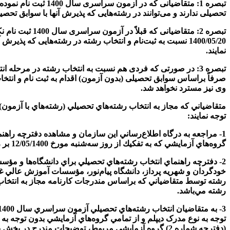
تحصیلی ندارند و می‌توانند در رشته‌هایی که پذیرش آنها با سوابق تحصیلی (بدون آزمون) است تا 150 کدرشته محل از دفترچه راهنمای انتخاب رش
1400/05/20 نسبت به ثبت‌نام و انتخاب رشته در رشته‌هایی ک
نمایند.
تبصره 3: در صورتی که فردی هم نسبت به انتخاب رشته در مرحله
صرفاً براساس سوابق تحصیلی (بدون آزمون) اقدام به ثبت نام و انتخ
وی نیز مسترد نخواهد شد.
توجه نمايند:
گروه‌هاي آزمايشي كه به تفكيك از روز سه‌شنبه مورخ 12/05/1400 بر روي درگاه اطلاع‌رساني مذكور قرار خواهد گرفت.
خودگردان و شهریه پرداز، دانشگاه پيام‌نور، مؤسسات آموزش عالي غي
رشته توسط متقاضياني كه براساس مندرجات كارنامه مجاز به انتخاب ر
رشته مي‌باشد.
توجه به نوع مدرک ديپلم و از تمامي گروه‌هاي آزمايشي بدون توجه به
(دفترچه شماره 2) گروه آزمايشي مربوط، توضيحات مندرج