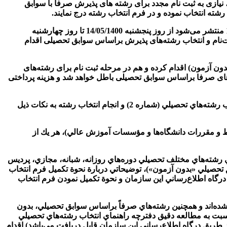
زمون سراسری سال 1400 ثبت نام نموده و غایب جلسه آزمون (در روزهای چهارشنبه 9 تیر تا شنبه 12 تیر) بودند، نیازی به ثبت نام مجدد برای رشته های پذیرش صرفا با سوابق
تبصره 2: متقاضیانی که قبلاً در آزمون سراسری سال 1400 ثبت نام نکرده‌اند، می‌توانند براساس اطلاعیه‌ای که در روز چهارشنبه 13/05/1400 منتشر می‌شود از روز پنجشنبه 14/05/1400 تا روز چهارشنبه
ی ثبت‌نام و انتخاب رشته‌های پذیرش براساس سوابق تحصیلی اقدام
دون آزمون) اقدام کرده و هم در مرحله ثبت نام برای رشته‌‌های
ه های صرفا براساس سوابق تحصیلی باطل خواهد شد و هزینه پرداختی
متقاضياني كه مجاز به انتخاب رشته‌هاي تحصيلي (رشته‌هاي با آزمون) در اين آزمون شده‌اند، لازم است براي مشاهده دفترچه راهنماي انتخاب رشته‌هاي تحصيلي (شماره 2) و انجام انتخاب رشته به نكات ذيل
اهنماي انتخاب رشته‌هاي تحصيلي (شماره 2) و بخش پيوستها (شامل شرايط و مقررات دانشگاه‌ها و مؤسسات آموزش عالي)، هر يك از
موزش عالي سال 1400 حاوي تمامی شرايط و ضوابط اختصاصي رشته‌هاي مختلف تحصيلي دوره‌هاي روزانه، شبانه، مجازي، پرديس
 تحصيلي «بدون آزمون»)، توضيحاتي دربارة نحوة تكميل فرم انتخاب
درگاه اطلاع‌رساني اين سازمان و نحوة تكميل نمودن فرم انتخاب
اضياني که مجاز به انتخاب رشته شده‌اند و همچنين رشته‌هاي صرفاً براساس سوابق تحصيلي، بدون
 نسبت به مطالعه دقيق دفترچه راهنماي انتخاب رشته‌هاي تحصيلي
مل از طريق درگاه اطلاع‌رساني اين سازمان قابل دريافت مي‌باشد) اقدام