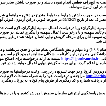
نه آزمون سراسري سال 1400 به شرط اينكه تا تاريخ 99/12/25 نسبت به انصراف قطعي اقدام نموده با
آزمون، قبولي آنها باطل خواهد شد.
أييد سهميه و يا درخواست اعمال سهميه را پيگيري نمايند. در صورت ت
ند شد.
9- چنانچه مشمول اعمال سوابق تحصيلي ديپلم نظام آموزشي جديد (نظام 3-3-6) و يا ديپلم و پيش‌د
انی:
https://dipcode.medu.ir
نسبت به ارائه درخواست برای اصلاح موا
ویروس کرونا و در جهت تسریع در بررسی و ثبت درخواستها به صورت ا
http://darkh
مراجعه و درخواست خود را به همراه مستندات لازم ثبت 
از دریافت شماره و کد رهگیری از طریق پیام کوتاه، به پورتال رهگیری
ويي اينترنتي سازمان سنجش آموزش كشور و یا در روزها و ساعات اداری با شماره تل