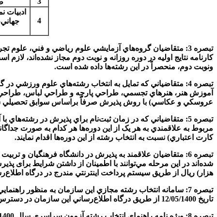
3
ط
ادبيات ن
4
جهاني،
تبصره 3: متقاضيان گروه‌هاي آزمايشي علوم رياضي و فني، علو
ونوبت دوم، منحصراً در اين رشته‌ها داده شده است.
تبصره 4: متقاضياني که تمايل به انتخاب رشته‌هاي علوم ورزش
آموزش هنر، هنرهاي تجسمي، طراحي پارچه و طراحي لباس، طراحي صن
عروسكي و عكاسي) با روش پذيرش صرفاً براساس سوابق تحصيلي (بدون
تبصره 5: متقاضياني كه در زمان ثبت‌نام براي پذيرش در رشته‌هاي
كارت اعتباري) نسبت به انتخاب رشته از اين دوره‌ها اقدام نمايند.
تبصره 6: متقاضيان علاقمند به پذيرش در دانشگاه فرهنگيان و تر
هزار) ريال از طريق سيستم پرداخت اينترنتي مندرج در درگاه اطلاع‌رس
تاریخ 12/05/1400 از طريق درگاه اطلاع‌رساني اين سازمان در دسترس متقاضيان قرار خواهد گرفت.