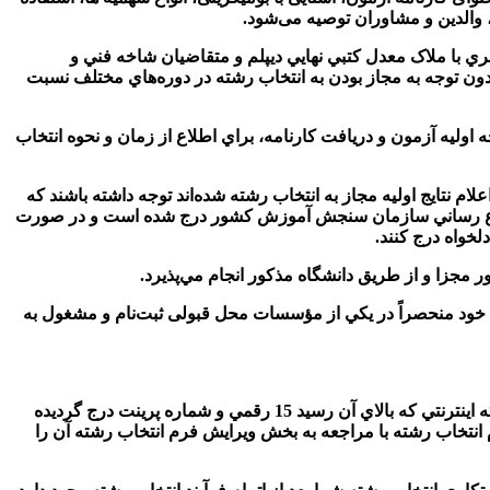
، والدین و مشاوران توصیه می‌شود.
ي توسط دانشگاه­ها و مؤسسات پذيرنده در سال 1400 براي متقاضيان شاخه نظري با ملاک معدل کتبي نهايي ديپلم و متقاضيان شاخه فني و
بدون توجه به مجاز بودن به انتخاب رشته در دوره‌هاي مختلف نسبت
 اوليه آزمون و دريافت كارنامه، براي اطلاع از زمان و نحوه انتخاب
ه در کارنامه اعلام نتايج اوليه مجاز به انتخاب رشته شده‌اند توجه داشته باشند که
 اطلاع رساني سازمان سنجش آموزش کشور درج شده است و در صورت
لخواه درج کنند.
لخواه خود منحصراً در يكي از مؤسسات محل قبولی ثبت‌نام و مشغول به
1- به متقاضيان توصيه می­شود پس از دريافت رسيد از بخش مشاهده اطلاعات حتماً از فهرست كدرشته هاي انتخابي خود در فرم انتخاب رشته اينترنتي كه بالاي آن رسيد 15 رقمي و شماره پرينت درج گرديده
 انتخاب رشته با مراجعه به بخش ويرايش فرم انتخاب رشته آن را