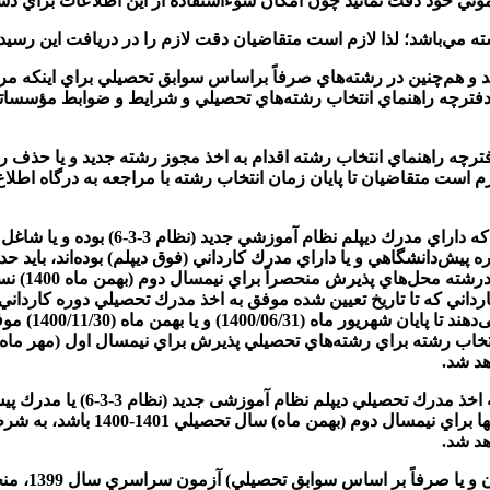
ند و هم‌چنين در رشته‌هاي صرفاً براساس سوابق تحصيلي براي اينكه مرا
ن، دفترچه راهنماي انتخاب رشته‌هاي تحصيلي و شرايط و ضوابط مؤسس
دفترچه راهنماي انتخاب رشته اقدام به اخذ مجوز رشته جديد و يا حذف 
م است متقاضيان تا پايان زمان انتخاب رشته با مراجعه به درگاه اطلاع‌
5- بر اساس ضوابط آزمون سراسري، منحصراً 
هر دو نيمس
ارداني كه تا تاريخ تعيين شده موفق به اخذ مدرك تحصيلي دوره كاردان
جديد (نظام 3-
هد شد.
تبصره: آن دسته از متقاضياني ك
هد شد.
6- پذيرفته‌