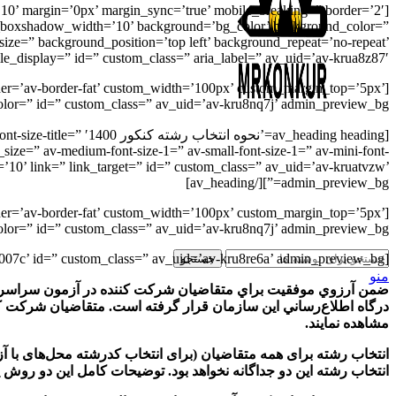
10’ margin=’0px’ margin_sync=’true’ mobile_breaking=” border=’2′
n_boxshadow_width=’10’ background=’bg_color’ background_color=”
ize=” background_position=’top left’ background_repeat=’no-repeat’
bile_display=” id=” custom_class=” aria_label=” av_uid=’av-krua8z87′]
order=’av-border-fat’ custom_width=’100px’ custom_margin_top=’5px’
r=” id=” custom_class=” av_uid=’av-kru8nq7j’ admin_preview_bg=”]
[av_heading heading
n_size=” av-medium-font-size-1=” av-small-font-size-1=” av-mini-font-
’10’ link=” link_target=” id=” custom_class=” av_uid=’av-kruatvzw’
admin_preview_bg=”][/av_heading]
order=’av-border-fat’ custom_width=’100px’ custom_margin_top=’5px’
r=” id=” custom_class=” av_uid=’av-kru8nq7j’ admin_preview_bg=”]
[av_textblock size=’20’ av-medium-font-size=’20’ av-small-font-size=’15’ av-mini-font-size=’15’ font_color=’custom’ color=’#5b007c’ id=” custom_class=” av_uid=’av-kru8re6a’ admin_preview_bg=”]
جستجو
منو
مشاهده نمایند.
انتخاب رشته اين دو جداگانه نخواهد بود. توضيحات كامل اين دو روش پذیرش در دفترچ