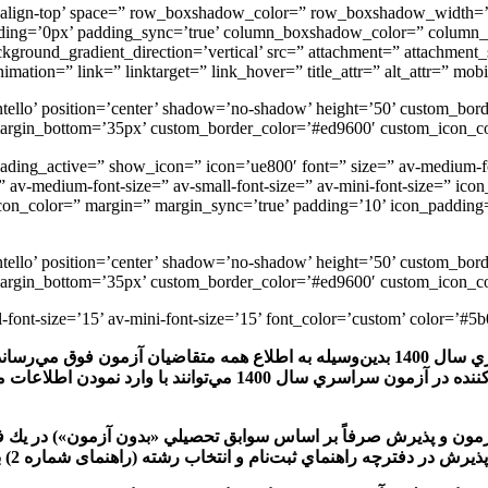
’av-align-top’ space=” row_boxshadow_color=” row_boxshadow_width=’
padding=’0px’ padding_sync=’true’ column_boxshadow_color=” colum
round_gradient_direction=’vertical’ src=” attachment=” attachment_s
nimation=” link=” linktarget=” link_hover=” title_attr=” alt_attr=” mo
fontello’ position=’center’ shadow=’no-shadow’ height=’50’ custom_b
rgin_bottom=’35px’ custom_border_color=’#ed9600′ custom_icon_colo
=’نحوه انتخاب رشته کنکور 1400′ icon=” icon=’ue800′ font=” size=” av-medium-font-size-title
e=” av-medium-font-size=” av-small-font-size=” av-mini-font-size=” ico
con_color=” margin=” margin_sync=’true’ padding=’10’ icon_padding=
fontello’ position=’center’ shadow=’no-shadow’ height=’50’ custom_b
rgin_bottom=’35px’ custom_border_color=’#ed9600′ custom_icon_colo
ضمن آرزوي موفقيت براي متقاضيان شركت كننده در آزمون سراسري سال 1400 بدين‌وسيله به اط
درگاه اطلاع‌رساني اين سازمان قرار گرفته است. متقاضيان شركت كننده
ه‌ راهنماي ثبت‌نام و انتخاب رشته (راهنمای شماره 2) به تفكيك ارائه شده است.