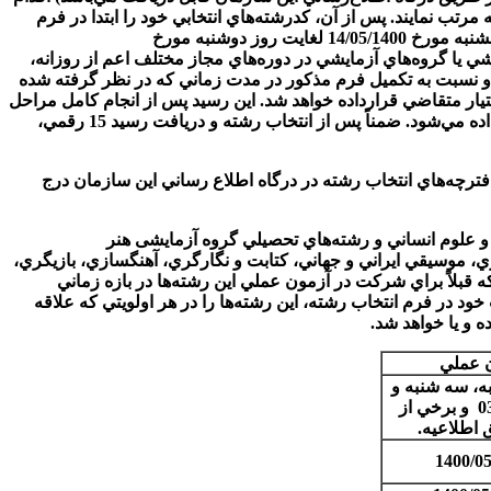
رتب نمايند. پس از آن، كدرشته‌هاي انتخابي خود را ابتدا در فرم
پيش‌نويس مندرج در انتهای دفترچه راهنماي انتخاب رشته درج و پس از اطمينان از صحت كدرشته محل‌هاي انتخابي بمدت پنج روز از روز پنجشنبه مورخ 14/05/1400 لغايت روز دوشنبه مورخ
ايشي يا گروه‌هاي آزمايشي در دوره‌هاي مجاز مختلف اعم از روزانه،
ه و نسبت به تكميل فرم مذكور در مدت زماني كه در نظر گرفته شده
سط سيستم به عنوان رسيد انتخاب رشته در اختيار متقاضي قرارداده خواهد شد. اين رسيد پس از انجام كامل مراحل
و ارسال اطلاعات در يك صفحه مجزا ارائه مي‌شود. متقاضيان بايستي توجه داشته باشند كه فقط يك بار اجازه انتخاب رشته به هر متقاضي داده مي‌شود. ضمناً پس از انتخاب رشته و دريافت رسيد 15 رقمي،
ت دفترچه‌هاي انتخاب رشته در درگاه اطلاع رساني اين سازمان درج
ي و علوم انساني و رشته‌هاي تحصيلي گروه آزمايشی هنر
موسيقي ايراني و جهاني، كتابت و نگارگري، آهنگسازي، بازيگري،
صورت مي‌پذيرد، متقاضياني كه قبلاً براي شركت در آزمون عملي اين رشته‌ها در بازه زماني
12/04/140) اعلام علاقمندي كرده و در آزمون عملي آنها شركت نموده اند، در صورت تمایل لازم است در بين 150 انتخاب خود در فرم انتخاب رشته، اين رشته‌ها را در هر اولويتي كه علاقه
 و يا خواهد شد.
ن عملي
140 و دوشنبه، سه شنبه و
چهارشنبه 1، 2 و 03/06/1400 و برخي از