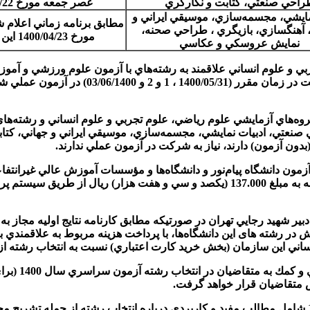
راحي صنعتي، كتابت و نگارگري
عصر جمعه مورخ 1400/05/22
مايشي، مجسمه‌سازي، موسيقي ايراني و
مطابق برنامه زماني اعلام ش
 آهنگسازي، بازيگري ، طراحي صحنه،
مورخ 1400/04/23 اين سازمان
نمايش عروسكي و عكاسي
م تجربي و علوم انساني علاقمند به رشته‌هاي با آزمون علوم ورزشي و
كارنامه نتايج اوليه در دوره روزانه و نوبت دوم 
ي در گروه‌هاي آزمايشي علوم رياضي، علوم تجربي و علوم انساني و رشته
عتي، ادبيات نمايشي، مجسمه‌سازي، موسيقي ايراني و جهاني، كتاب
 آزمون) دارند، نياز به شرکت در آزمون عملي ندارند.
 با آزمون دانشگاه پيام‌نور و دانشگاه‌ها و مؤسسات آموزش عالي غيرانتفا
مربوط به علاقمندي به هر يک از اين دوره‌ها هر کدام به صورت جداگانه به مبلغ 137.000 
بيت دبير شهيد رجايي تهران در صورتیکه مطابق کارنامه نتایج اولیه مجاز 
اني اين سازمان (بخش خريد كارت اعتباري) نسبت به انتخاب رشته از اين
تبصره 7: سام
تبصره 8: ویژه­ نامه راهنمای انتخاب رشته آزمون سراسری سال 1400 شامل مطالب مفید و کاربردی درباره ان