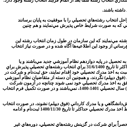
حل انتخاب رشته‌هاي تحصيلي را با موفقيت به پايان برسانند
اتي كه به صورت شرايط خاص پذيرش مي‌نمايند و هم چنين
رشته مي‌نمايند كه اين سازمان در طول زمان انتخاب رشته اين
رساني از وجود اين اطلاعيه‌ها آگاه شده و در صورت نياز انتخاب
آن‌دسته از متقاضياني كه داراي مدرك ديپلم نظام آموزشي جديد ­(نظام 3-3-6) بوده و يا شاغل به تحصيل در پايه دوازدهم نظام آموزشي جديد مي‌باشند و يا
متقاضياني كه داراي مدرك پيش‌دانشگاهي و يا شاغل به تحصيل در دوره پيش‌دانشگاهي و يا داراي مدرك كارداني (فوق ديپلم) بوده‌اند، باید حداكثر تا تاريخ 31/6/1400 براي انتخاب رشته‌هاي تحصيلي پذيرش براي
ال تحصيلي (مهر و بهمن ماه) و 1400/11/30 براي انتخاب کدرشته محل‌هاي پذيرش منحصراً براي نيمسال دوم (بهمن ماه 1400) نسبت به اخذ مدرك تحصيلي خود اقدام نمايند، حق ثبت‌نام و شركت در
ي (فوق ديپلم) نگردند، و همچنين آن دسته از متقاضيان نظام آموزشي
3-6) و يا دانش‌آموزان دوره پيش‌دانشگاهي كه احتمال می‌دهند تا پايان شهریور ماه (1400/06/31) و يا بهمن ماه (1400/11/30) موفق به اخذ مدرك تحصيلي خود نمی شوند چنانچه در آزمون شركت
نموده و مجاز به انتخاب رشته تلقي شده باشند، مجاز به تكميل فرم انتخاب رشته براي رشته‌هاي تحصيلي پذيرش براي نيمسال اول (مهر ماه) سال تحصيلي 1401-1400، نمي‌باشند و در صورت تكميل فرم انتخاب
ه تا تاريخ مقرر (1400/06/31) موفق به اخذ مدرك تحصيلي ديپلم نظام آموزشی جديد (نظام 3-3-6) يا مدرك پيش‌دانشگاهي و يا مدرك كارداني (فوق ديپلم) نشوند، در صورت انتخاب
كدرشته‌ محل‌هايي كه مطابق دفترچه راهنماي انتخاب رشته پذيرش آنها براي نيمسال دوم (بهمن ماه) سال تحصيلي 1401-1400 باشد، به شرط اخذ مدرك تحصيلي حداكثر تا تاريخ 1400/11/30 ثبت‌نام و ادامه
شدگان رشته‌هاي تحصيلي دوره‌هاي روزانه (پذيرش با آزمون و يا صرفاً بر اساس سوابق تحصيلي) آزمون سراسري سال 1399، منحصراً براي شركت در گزينش رشته‌هاي تحصيلي، دوره‌هاي غير