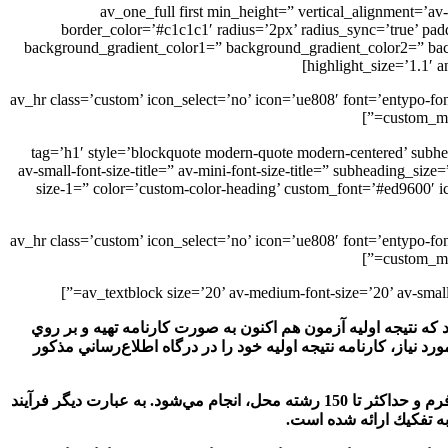
[av_one_full first min_height=” vertical_alignment=
border_color=’#c1c1c1′ radius=’2px’ radius_sync=’true’ 
background_gradient_color1=” background_gradient_color2=” backg
highlight_size=’1.1′ a
[av_hr class=’custom’ icon_select=’no’ icon=’ue808′ font=’entypo-
custom_ma
tag=’h1′ style=’blockquote modern-quote modern-centered’ subheading_active=” show_=”
av-small-font-size-title=” av-mini-font-size-title=” subheading_siz
size-1=” color=’custom-color-heading’ custom_font=’#ed9600′ i
[av_hr class=’custom’ icon_select=’no’ icon=’ue808′ font=’entypo-
custom_ma
لاع همه متقاضيان آزمون فوق مي‌رساند كه نتيجه اوليه آزمون هم اكنون به صورت كارنامه تهيه و بر روي
 در آزمون سراسري سال 1400 مي‌توانند با وارد نمودن اطلاعات مورد نیاز، كارنامه نتيجه اوليه خود را در درگاه اطلاع‌رساني مذكور
انتخاب رشته برای همه متقاضيان (برای انتخاب کدرشته محل‌های با آزمون و پذيرش صرفاً بر اساس سوابق تحصيلي «بدون آزمون») در يك فرم و حداكثر تا 150 رشته محل، انجام مي‌شود. به عبارت دیگر فرآيند