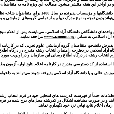
 در اواخر اين هفته منتشر می­شود. مطالعه این ویژه ­نامه به متقاضيان
5- پذیرش در کدرشته‌محل‌هاي صرفاً بر اساس سوابق تحصيل
تواند بدون توجه به نوع مدرک ديپلم و از تمامي گروه‌هاي آزمايشي و 
 واحدهاي دانشگاهي دانشگاه آزاد اسلامي، مي‌بايست پس از اعلام نتيجه
www.azmoon.org
مراجعه نمايند.
جلسه 22 مورخ 98/09/30 شوراي سنجش و پذيرش دانشجو، متقاضيان گروه آزمايشي علوم تجربی ک
اه آزاد اسلامي در دفترچه راهنماي انتخاب رشته مندرج در درگاه
رم انتخاب رشته در درگاه اطلاع رسانی این سازمان و در اولویت مورد د
ات آموزش عالي و يا دانشگاه آزاد اسلامي پذيرفته شوند مي‌توانند به د
مايند و در صورت مشاهده اشكال در كدرشته ‌محل‌هاي درج شده در فرم
ان اعلام نتايج نهايي نزد خود نگهداري نمايند.