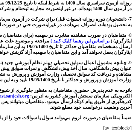
روزا
در آزمون سال 1400 بوده‌اند. در غير اينصورت مجاز به ثبت‌نام و شركت در اين آزمون نبوده‌اند.
به تحصيل بوده‌اند، انصراف مي‌دادند. در غيراينصورت حتي در صورت انصراف بعد از تاريخ 99/12/25 در صورت قبولي در اين 
ايثارگري) (
بر اساس این رهنما کلیک کنید )
مراجعه و موضوع علت عدم ت
ايثارگران بعمل نخواهد آمد و اين متقاضيان با سهميه آزاد گزينش خواه
مشاهده و دریافت کد سوابق تحصیلی وزارت آموزش و پرورش به نش
وزارت آموزش و پرورش و حداکثر تا تاریخ 19/05/1400 تأیید و به این سازمان اعلام گردد، براي مرحله گزينش نهايي اعمال خواهد شد در غیر اینصورت اقدامی به عمل نخواهد آمد.
باتوجه به عدم پذیرش حضوری متقاضیان به منظور جلوگیری از شیوع 
الکترونیکی سازمان سنجش آموزش کشور به آدرس:
ast.sanjesh.org
کدرهگیری از طریق پیام کوتاه ارسال می­شود. متقاضیان می­توانند پس 
آخرین وضعیت درخواست خود مطلع شوند.
ضمناً متقاضیان درصورت لزوم مي‌توانند سوال يا سوالات خود را از با بخش پاسخگ
[/av_textblock]