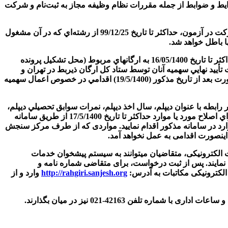
شند و در صورت داشتن ساير شرايط و ضوابط از جمله مقررات نظام وظيفه مجاز به ثبت‌نام و شركت
7- دانشجويان دوره روزانه (سنوات قبل) براي شركت در آزمون مي‌بايست در صورت داشتن شرايط و ضوابط مندرج در دفترچه راهنماي شركت در آزمون، حداكثر تا تاريخ 99/12/25 از رشته‌اي كه در آن مشغول
8- متقاضيان در صورت مشاهده مغایرت در سهمیه (برای متقاضيان سهمیه ایثارگران) و یا درخواست اعمال سهمیه ایثارگران، لازم است حداكثر تا تاريخ 16/05/1400 به ارگانهاي مربوط (محل تشكيل پرونده
أیید نهايي سهميه آنان توسط ستاد كل ارگان ذيربط در تهران و
ارسال مشخصات متقاضيان حداکثر تا تاریخ 19/05/1400 به این سازمان، سهمیه آنان براي مرحله گزينش نهايي اعمال خواهد شد در غیر اینصورت بعد از تاريخ مذکور (19/5/1400) اقدامي در خصوص اعمال سهميه
انشگاهي نظام سالي واحدي مي‌باشيد و در رابطه با عنوان ديپلم، سال اخذ ديپلم، نمرات سوابق تحصيلي ديپلم،
عنوان پيش دانشگاهي، سال اخذ پيش‌دانشگاهي و نمرات سوابق پيش دانشگاهي مندرج در اين كارنامه، اشكالي مشاهده نموديد لازم است براي اصلاح مورد يا موارد حداكثر تا تاريخ 17/5/1400 از طریق سامانه
رد در سامانه مذکور اقدام نمايید. مواردی که از طرف مرکز سنجش
لکترونیکی، متقاضیان می­توانند به سیستم پیشخوان خدمات
نمایند. پس از ثبت درخواست، برای متقاضی شماره نامه و
 الکترونیکی مکاتبات به آدرس:
http://rahgiri.sanjesh.org
وارد و از
فن 42163-021 نیز در ميان بگذارند.