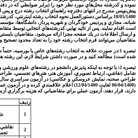
نموده و كدرشته محل‌هاي مورد نظر خود را (برابر ضوابطي كه در دفترچ
18/05/1400 براساس دستورالعمل نحوه انتخاب رشته اينترنتي،
شبانه، مجازي و پرديس خودگردان و شهریه پرداز، دانشگاه‌ها، مؤسسا
متقاضيان مي‌توانند فرم انتخاب رشته خود را به تعداد محدود تصحيح و ي
تبصره 1:در صورت علاقه به انتخاب رشته‌هاي خاص يا بورسيه، ح
شده است) مطالعه كنيد و در صورت داشتن شرايط لازم، اين رشته­ ها را
تبصره 2: با توجه به اينكه پذيرش دانشجو در رشته‌هاي علوم و
شامل (نقاشي، ارتباط تصويري، آموزش هنر، هنرهاي تجسمي، طراحي 
دارند، قرار دهند. آزمون عملي براي متقاضياني كه هزينه برگزاري آز
رديف
1
عل
نقاشي،
2
تجس