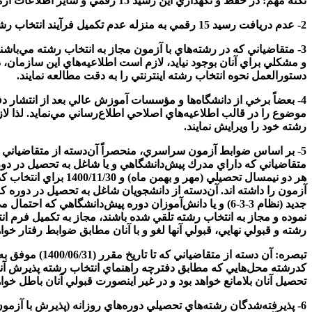
نكته مهم: در حفظ و نگهداري اين رسيد 15 رقمي و ساير اطلاعات آزموني خود دقت نمائيد چون امكان سوءاستفاده از اين اطلاعات براي دستكاري انتخاب رشته شما بعد از اتمام فرآيند انتخاب رشته وجود دارد.
2- عدم دريافت رسيد 15 رقمي به منزله عدم تكميل فرآيند انتخاب رشته مي‌باشد؛ لذا لازم است متقاضيان دقت لازم را در دريافت اين رسيد داشته باشند.
3- متقاضياني كه در رشته‌هاي با آزمون مجاز به انتخاب رشته مي‌باش
و مشكلي براي آنان بوجود نيايد، لازم است اطلاعيه‌هاي اين سازما
دستورالعمل نحوه انتخاب رشته اينترنتي را به دقت مطالعه نمايند.
4- بعضاً برخي از دانشگاه‌ها و مؤسسات آموزش عالي بعد از انتشار 
موضوع را در قالب اطلاعيه‌هاي اصلاحي اطلاع‌رساني مي‌نمايد. لذا لاز
رشته خود را ويرايش نمايند.
آزمون را داشته اند. آن‌دسته از دانشجويان شاغل به تحصيل در دوره ك
رشته و قبولي نهايي، قبولي آنها لغو و با آنان مطابق ضوابط رفتار خوا
تحصيل آنان بلامانع خواهد بود و در غير اينصورت قبولي آنان باطل خوا