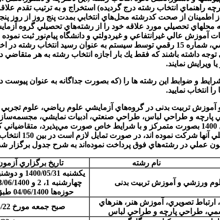
ه راهنماي انتخاب رشته درج گرديده) استخراج و به ترتيب تقدم علاقه م
 كدرشته محلهاي تحصيلي مورد علاقه خود را از رشته‌هاي تحصيلي گروه آزم
ت آموزش عالي غيرانتفاعي و غيردولتي و دانشگاه پيام‌نور ثبت نمود
است اقدام نمايند. پس از تائيد نهايي كدرشته‌هاي انتخابي توسط متقاضي، شماره 15 رقمي تو
ا ويرايش نمايند.
تماً شرايط و ضوابط اين رشته­ ها را (که بصورت جداگانه به عنوان پيوس
 انتخاب نمایيد.
رزشي و آموزش تربیت بدنی در گروه‌هاي آزمايشي علوم رياضي، علوم تجرب
پارچه و طراحي لباس، طراحي صنعتي، ادبيات نمايشي، مجسمه‌سازي، 
طراحي صحنه، نمايش عروسكي و عكاسي) در آزمون سراسري سال 1400 بصورت متمركز و با شرايط خاص 
(06/04/1400 لغايت 0
مون عملي در رشته‌هاي فوق پرداخت نموده‌اند به شرح جدول برگزار شده
نام رشته
تاريخ برگزاري آزمو
یکشنبه 0/05/31
وم ورزشي و آموزش تربیت بدنی
حوزه‌ها 04/06/1400 طبق اطلاعیه.
 ارتباط تصويري، آموزش هنر، هنرهاي
صبح جمعه مورخ 1400/05/22
مي، طراحي پارچه و طراحي لباس