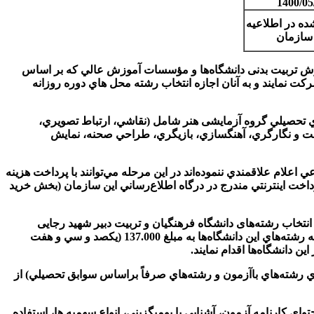
ده در اطلاعيه
 آموزش تربیت بدنی دانشگاه‌ها و مؤسسات آموزش عالي كه بر اساس
مجاز نشده‌اند، لازم است در زمان مقرر (1400/05/31 ، 1 و 2 و 03/06/1400) در آزمون عملي شركت نمایند و به آنان اجازه انتخاب رشته محل هاي دوره روزانه
‌هاي تحصيلي گروه آزمايشی هنر شامل (نقاشي، ارتباط تصويري،
ت و نگارگري، آهنگسازي، بازيگري، طراحي صحنه، نمايش
عي اعلام علاقمندي ننموده‌اند در اين مرحله مي‌توانند با پرداخت هزينه
(يكصد و سي و هفت هزار) ريال از طريق سيستم پرداخت اينترنتي مندرج در درگاه اطلاع‌رساني اين سازمان (بخش خريد
به انتخاب رشته‌های دانشگاه فرهنگیان و تربیت دبیر شهید رجایی
شده‌اند در اين مرحله مي‌توانند با اطمینان از داشتن شرایط برای پذیرش در رشته های این دانشگاه‌ها، با پرداخت هزينه مربوط به علاقمندي به رشته‌هاي اين دانشگاه‌ها به مبلغ 137.000 (يكصد و سي و هفت
 دانشگاه‌ها اقدام نمايند.
انه انتخاب رشته مجازي اين سازمان به منظور راهنمايي و كمك به متقاضيان در انتخاب رشته آزمون سراسري سال 1400 (براي رشته‌هاي باآزمون و رشته‌هاي صرفاً براساس سوابق تحصيلي) از
تخاب رشته از جمله تشریح محتوای کارنامه آزمون، آشنایی با بومی­گزینی، انواع سهمیه­ ها، استفاده