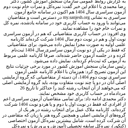
به گزارش روابط عمومی سازمان سنجش آموزش كشور، دکتر
رضا محمدی با اعلام این خبر گفت: نمره‌کل و نمرات خام نوبت دوم
آزمون سراسری سال 1404 هم اكنون در سامانه جامع آزمون
سراسری به نشانی my.sanjesh.org در دسترس است و متقاضیان
می‌توانند با ورود به حساب کاربری خود در سامانه یادشده، نمره کل
و نمرات خام خود را مشاهده نمایند.
وی افزود: در حساب کاربری متقاضیانی که هم در آزمون سراسری
نوبت اول و هم در نوبت دوم سال 1404 شرکت کرده‌اند کارنامه
علمی اولیه به صورت مجزا نمایش داده می‌شود. برای متقاضیانی
که فقط در یکی از دو نوبت آزمون سراسری سال 1404 ثبت‌نام
کرده و در جلسه آزمون حاضر شده‌اند، صرفاً کارنامه علمی مربوط
به آزمونی که ثبت‌نام کرده‌اند، نمایش داده می‌شود.
رئیس سازمان سنجش آموزش كشور در مورد برخی جزئیات نتایج
این آزمون تصریح کرد: هم‌زمان با اعلام کارنامه علمی آزمون
سراسری نوبت دوم 1404، آن دسته از متقاضیانی که گروه آزمایشی
اصلی آنان در دو یا چند نوبت متفاوت بوده، باید گروه آزمایشی اصلی
كه می‌خواهند از آن انتخاب رشته كنند را حداکثر تا تاریخ 26
مردادماه در حساب کاربری خود مشخص نمایند.
دکتر محمدی ادامه داد: برای تمامی متقاضیان آزمون سراسری اعم
از افرادی كه فقط در نوبت اول یا دوم و یا هردو نوبت 1404 شركت
كرده‌اند، كارنامه ملاک عمل برای انتخاب رشته در هر یک از
گروه‌های آزمایشی اصلی و همچنین گروه‌ هنر یا زبان که متقاضی در
آن شرکت کرده است، شامل بیشترین نمره‌كل آزمون اختصاصی
(کنکور)، نمره‌كل سابقه تحصیلی (آموزش و پرورش) و نمره‌كل