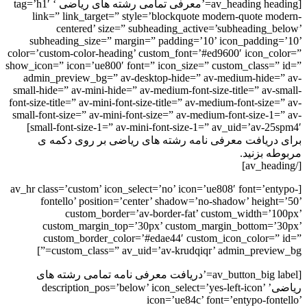
[av_heading heading=’معرفی تمامی رشته های ریاضی ‘ tag=’h1′
link=” link_target=” style=’blockquote modern-quote modern-
centered’ size=” subheading_active=’subheading_below’
subheading_size=” margin=” padding=’10’ icon_padding=’10’
color=’custom-color-heading’ custom_font=’#ed9600′ icon_color=”
show_icon=” icon=’ue800′ font=” icon_size=” custom_class=” id=”
admin_preview_bg=” av-desktop-hide=” av-medium-hide=” av-
small-hide=” av-mini-hide=” av-medium-font-size-title=” av-small-
font-size-title=” av-mini-font-size-title=” av-medium-font-size=” av-
small-font-size=” av-mini-font-size=” av-medium-font-size-1=” av-
small-font-size-1=” av-mini-font-size-1=” av_uid=’av-25spm4′]
برای دریافت معرفی نامه رشته های ریاضی بر روی دکمه ی
مربوطه بزنید.
[/av_heading]
[av_hr class=’custom’ icon_select=’no’ icon=’ue808′ font=’entypo-
fontello’ position=’center’ shadow=’no-shadow’ height=’50’
custom_border=’av-border-fat’ custom_width=’100px’
custom_margin_top=’30px’ custom_margin_bottom=’30px’
custom_border_color=’#edae44′ custom_icon_color=” id=”
custom_class=” av_uid=’av-krudqiqr’ admin_preview_bg=”]
[av_button_big label=’دریافت معرفی نامه تمامی رشته های
ریاضی’ description_pos=’below’ icon_select=’yes-left-icon’
icon=’ue84c’ font=’entypo-fontello’