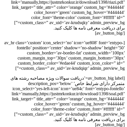
link=’manually,https://justmrkonkur.ir/download/1398/riazi.pdf’
link_target=” title_attr=” color=’orange’ custom_bg=’#444444′
color_hover=’green’ custom_bg_hover=’#444444′
color_font=’theme-color’ custom_font=’#ffffff’ id=”
custom_class=” av_uid=’av-krudsqky’ admin_preview_bg=”]
برای دریافت معرفی نامه ها کلیک کنید.
[/av_button_big]
[av_hr class=’custom’ icon_select=’no’ icon=’ue808′ font=’entypo-
fontello’ position=’center’ shadow=’no-shadow’ height=’50’
custom_border=’av-border-fat’ custom_width=’100px’
custom_margin_top=’30px’ custom_margin_bottom=’30px’
custom_border_color=’#edae44′ custom_icon_color=” id=”
custom_class=” av_uid=’av-krudqiqr’ admin_preview_bg=”]
[av_button_big label=’دریافت سوالات ویژه مصاحبه رشته های
متمرکز دارای شرابط خاص’ description_pos=’below’
icon_select=’yes-left-icon’ icon=’ue84c’ font=’entypo-fontello’
link=’manually,https://justmrkonkur.ir/download/1398/soal.pdf’
link_target=” title_attr=” color=’orange’ custom_bg=’#444444′
color_hover=’green’ custom_bg_hover=’#444444′
color_font=’theme-color’ custom_font=’#ffffff’ id=”
custom_class=” av_uid=’av-krudsqky’ admin_preview_bg=”]
برای دریافت معرفی نامه ها کلیک کنید.
[/av_button_big]