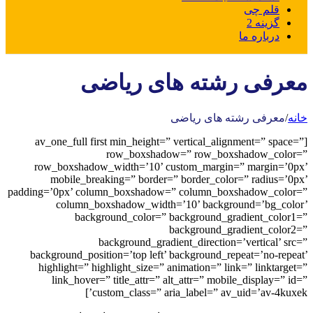
قلم چی
گزینه 2
درباره ما
معرفی رشته های ریاضی
خانه
/
معرفی رشته های ریاضی
[av_one_full first min_height=” vertical_alignment=” space=”
row_boxshadow=” row_boxshadow_color=”
row_boxshadow_width=’10’ custom_margin=” margin=’0px’
mobile_breaking=” border=” border_color=” radius=’0px’
padding=’0px’ column_boxshadow=” column_boxshadow_color=”
column_boxshadow_width=’10’ background=’bg_color’
background_color=” background_gradient_color1=”
background_gradient_color2=”
background_gradient_direction=’vertical’ src=”
background_position=’top left’ background_repeat=’no-repeat’
highlight=” highlight_size=” animation=” link=” linktarget=”
link_hover=” title_attr=” alt_attr=” mobile_display=” id=”
custom_class=” aria_label=” av_uid=’av-4kuxek’]