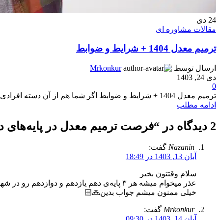
24
دی
مقالات مشاوره ای
ترمیم معدل 1404 + شرایط و ضوابط
ارسال توسط
Mrkonkur
دی 24, 1403
0
ترمیم معدل 1404 + شرایط و ضوابط اگر شما هم از آن دسته افرادی هستید که به دنبال ایجاد سوابق تحصیلی و...
ادامه مطلب
2 دیدگاه در “
فرصت ترمیم معدل در پایه‌های ده
Nazanin
گفت:
آبان 13, 1403 در 18:49
سلام وقتتون بخیر
عذر میخوام میشه هر ۳ پایه‌ی دهم یازدهم و دوازدهم رو در شهریور ۱۴۰۴ ترمیم کرد و در کنکور سال ۱۴۰۵ شرکت کرد؟ ترمیم هم زمان این ۳ پایه باهم امکان پذیر هست؟ تداخل ایجاد نمیشه؟
خیلی ممنون میشم جواب بدین🙏🏻
Mrkonkur
گفت:
آبان 14, 1403 در 09:30