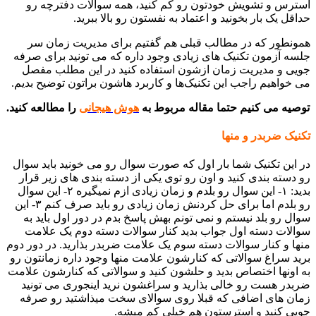
استرس و تشویش خودتون رو کم کنید، همه سوالات دفترچه رو
حداقل یک بار بخونید و اعتماد به نفستون رو بالا ببرید.
همونطور که در مطالب قبلی هم گفتیم برای مدیریت زمان سر
جلسه آزمون تکنیک های زیادی وجود داره که می تونید برای صرفه
جویی و مدیریت زمان ازشون استفاده کنید در این مطلب مفصل
می خواهیم راجب این تکنیک‌ها و کاربرد هاشون براتون توضیح بدیم.
توصیه می کنیم حتما مقاله مربوط به
هوش هیجانی
را مطالعه کنید.
تکنیک ضربدر و منها
در این تکنیک شما بار اول که صورت سوال رو می خونید باید سوال
رو دسته بندی کنید و اون رو توی یکی از دسته بندی های زیر قرار
بدید: ۱- این سوال رو بلدم و زمان زیادی ازم نمیگیره ۲- این سوال
رو بلدم اما برای حل کردنش زمان زیادی رو باید صرف کنم ۳- این
سوال رو بلد نیستم و نمی تونم بهش پاسخ بدم در دور اول باید به
سوالات دسته اول جواب بدید کنار سوالات دسته دوم یک علامت
منها و کنار سوالات دسته سوم یک علامت ضربدر بذارید. در دور دوم
برید سراغ سوالاتی که کنارشون علامت منها وجود داره زمانتون رو
به اونها اختصاص بدید و حلشون کنید و سوالاتی که کنارشون علامت
ضربدر هست رو خالی بذارید و سراغشون نرید اینجوری می تونید
زمان های اضافی که قبلا روی سوالای سخت میذاشتید رو صرفه
جویی کنید و استرستون هم خیلی کم میشه.