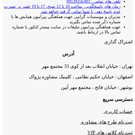
تلفن های تماس : 09139356383
زمان های پاسخگویی: ساعت 10 تا 12 صبح، 17 تا 19 عصر در صورت
عدم پاسخ دهی با شما تماس گرفته خواهد شد.
مدیران و موسسات گرامی جهت هماهنگی پیرامون همایش ها با
شماره ذکر شده تماس بگیرید.
جهت هماهنگی پیرامون تبلیغات در سایت مِستر کنکور با شماره
تماس بالا در ارتباط باشید.
اشتراک گذاری
آدرس
تهران : خیابان انقلاب بعد از کوی 33 مجتمع مهر
اصفهان : خیابان حکیم نظامی ، کلینیک مشاوره پژواک
بوشهر : خیابان فاتح ، مجتمع مهر آیین
دسترسی سریع
حساب کاربری
ثبت نام طرح های مشاوره
ثبت نام کلاس های VIP