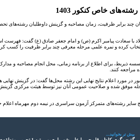
ته‌های خاص کنکور 1403
لاد با سعادت پیامبر اکرم (ص) و امام جعفر صادق (ع) گفت: فهرست ا
خاب کرده و نمره علمی مرحله معرفی چند برابر ظرفیت را کسب کرده‌ا
سه ذیربط، برای اطلاع از برنامه زمانی، محل انجام مصاحبه و مدارک م
 مراجعه کنند.
 مورد اعلام نتایج نهایی این رشته محل‌ها گفت: در گزینش نهایی هر
له موفق شده و صلاحیت عمومی آنان نیز توسط هیئت مرکزی گزینش ذی
 نتایج سایر رشته‌های متمرکز آزمون سراسری در نیمه دوم مهرماه اع
بیش تر بخوانید....
گفت‌‎وگوی کاظم قلم‌چی با علی شهریاری‌پور رتبه 1 تجربی منطقه‌ی 3